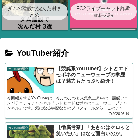
ダムの建設で沈んだ村ま
FC2ライブチャット詐欺
とめ
配信の話
YouTuber紹介
【競艇系YouTuber】シトとエド
YouTuber紹介
セポネのニューウェーブの学歴
は？魅力もたっぷり紹介！
今回紹介するYouTuberは、今ふつふつと人気急上昇中の、競艇アニ
メバラエティチャンネル「シトとエドセポネのニューウェーブチャ
ンネル」です。気になる学歴などのプロフィールから、このチャン
ネルの魅力、おすすめ動画までたっぷりと紹介します！
2020.05.10
【徹底考察】「あきのはケロッと
YouTuber紹介
笑いたい」はなぜ面白いのか。