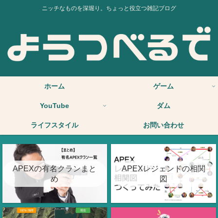
ニッチなものを深堀り。ちょっと役立つ雑記ブログ
ホーム
ゲーム
YouTube
ダム
ライフスタイル
お問い合わせ
APEXの有名クランまと
APEXレジェンドの相関
め
図