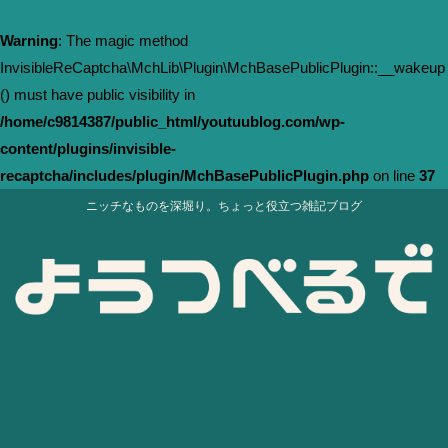
Warning
: The magic method
InvisibleReCaptcha\MchLib\Plugin\MchBasePublicPlugin::__wakeup
() must have public visibility in
/home/c9814387/public_html/youtuublog.com/wp-
content/plugins/invisible-
recaptcha/includes/plugin/MchBasePublicPlugin.php
on line
37
ニッチなものを深堀り。ちょっと役立つ雑記ブログ