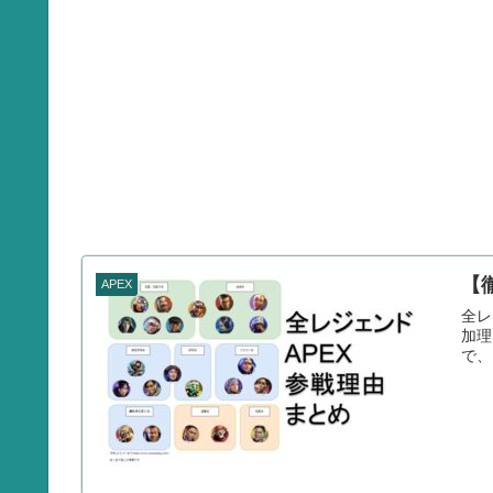
【
APEX
全レ
加理
で、