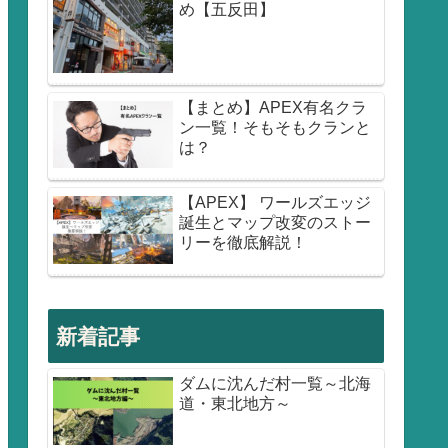
め【五反田】
【まとめ】APEX有名クラ
ン一覧！そもそもクランと
は？
【APEX】 ワールズエッジ
誕生とマップ改変のストー
リーを徹底解説！
新着記事
ダムに沈んだ村一覧～北海
道・東北地方～