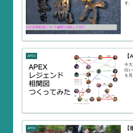
す。
【
APEX
今大
白い
を見
【
APEX