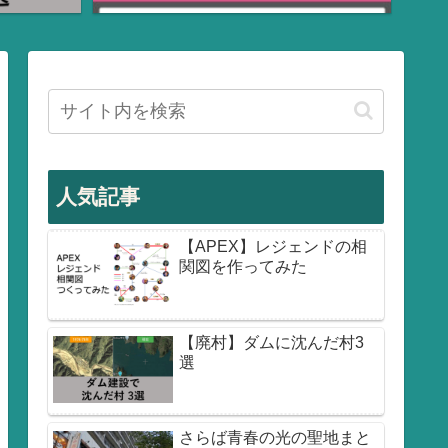
人気記事
【APEX】レジェンドの相
関図を作ってみた
【廃村】ダムに沈んだ村3
選
さらば青春の光の聖地まと