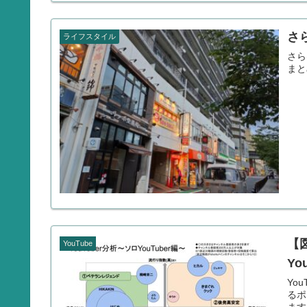
さ
ライフスタイル
さら
まと
【
YouTube
Yo
Yo
るポ
ます