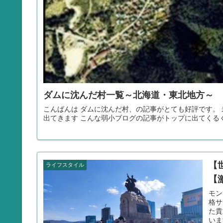
ダムに沈んだ村一覧～北海道・東北地方～
こんばんは ダムに沈んだ村、の記事がとても好評です。
出てきます こんな弱小ブログの記事がトップに出てくるく
【
ライフスタイル
【
モン
格サ
た貴
いま