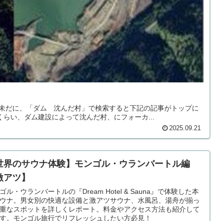
 未だに、「ダム 沈んだ村」で検索すると下記の記事がトップに
らい、ダム建設によって沈んだ村、にフォーカ...
2025.09.21
世界のサウナ体験】モンゴル・ウランバートル編
激アツ】
ゴル・ウランバートルの『Dream Hotel & Sauna』で体験した本
ウナ。男女別の快適な設備と激アツサウナ、水風呂、湯舟が揃っ
重なスポットを詳しくレポート。料金やアクセス方法も紹介して
す。モンゴル旅行でリフレッシュしたい方必見！