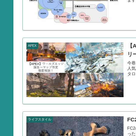
【
APEX
リ
今巷
人気
タロ
F
ライフスタイル
FC
った