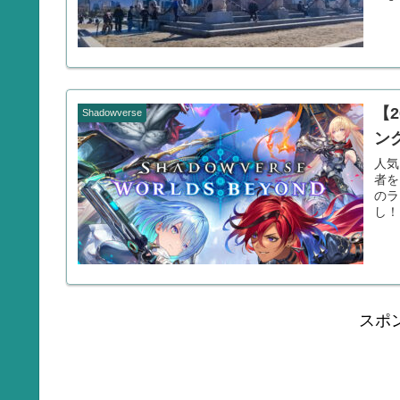
【
Shadowverse
ン
人気
者を
のラ
し！
スポ