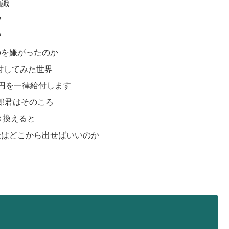
知識
？
？
のを嫌がったのか
付してみた世界
万円を一律給付します
郎君はそのころ
き換えると
金はどこから出せばいいのか