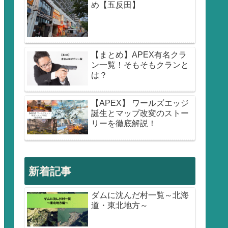
め【五反田】
【まとめ】APEX有名クラ
ン一覧！そもそもクランと
は？
【APEX】 ワールズエッジ
誕生とマップ改変のストー
リーを徹底解説！
新着記事
ダムに沈んだ村一覧～北海
道・東北地方～