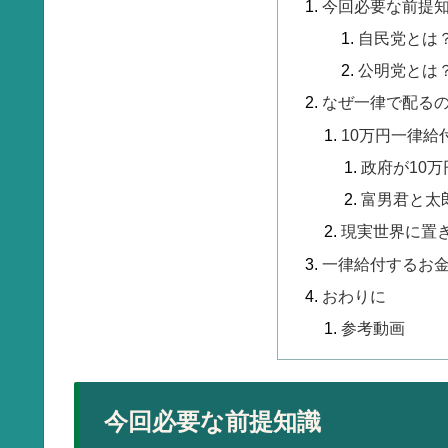
今回必要な前提
自民党とは
公明党とは
なぜ一律で配る
10万円一律給
政府が10
富男君と太
現実世界に置
一律給付するお
おわりに
参考動画
今回必要な前提知識