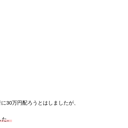
？
に30万円配ろうとはしましたが、
した。