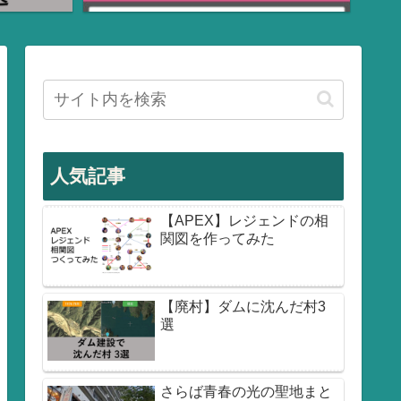
人気記事
【APEX】レジェンドの相
関図を作ってみた
【廃村】ダムに沈んだ村3
選
さらば青春の光の聖地まと