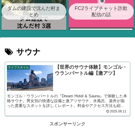
ダムの建設で沈んだ村ま
FC2ライブチャット詐欺
とめ
配信の話
サウナ
【世界のサウナ体験】モンゴル・
ライフスタイル
ウランバートル編【激アツ】
モンゴル・ウランバートルの『Dream Hotel & Sauna』で体験した本
格サウナ。男女別の快適な設備と激アツサウナ、水風呂、湯舟が揃
った貴重なスポットを詳しくレポート。料金やアクセス方法も紹介
しています。モンゴル旅行でリフレッシュしたい方必見！
2025.08.11
スポンサーリンク