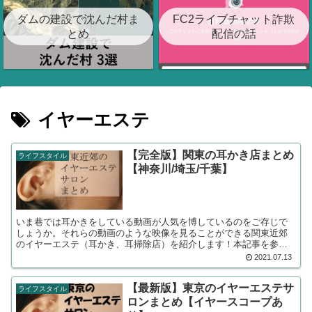
ダムの建設で沈んだ村ま
FC2ライブチャット詐欺
とめ
配信の話
イヤーエステ
【完全版】関東の耳かき店まとめ
ライフスタイル
【神奈川/埼玉/千葉】
いま巷では耳かきをしている動画が人気を博しているのをご存じで
しょうか。それらの動画のような映像を見ることができる関東近郊
のイヤーエステ（耳かき、耳掃除店）を紹介します！本記事を参考
に是非イヤーエステサロンに足を運んでみてください！
2021.07.13
【最新版】東京のイヤーエステサ
ライフスタイル
ロンまとめ【イヤースコープあ