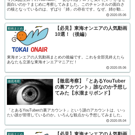
面白いのか？まじめに考察してみました。このチャンネルの面白さ
の核となっているのは、ずばり「姉」の存在です。なぜ、姉が動画
編集すると動画として面白くなるのか考えます。
2020.05.06
【必見】東海オンエアの人気動画
動画まとめ
10選！（後編）
東海オンエアの人気動画まとめの後編です。これを全部見終えたら
あなたも立派な東海オンエアマニアだ！
2020.05.06
【徹底考察】「とあるYouTuber
徹底考察
の裏アカウント」誰なのか予想し
てみた【水溜まりボンド】
「とあるYouTuberの裏アカウント」という謎のアカウントは、いっ
たい誰が管理しているのか。いろんな観点から予想してみました。
2020.05.04
【必見】東海オンエアの人気動画
動画まとめ