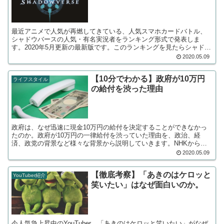
最近アニメで人気が再燃してきている、人気スマホカードバトル、
シャドウバースの人気・有名実況者をランキング形式で発表しま
す。2020年5月更新の最新版です。このランキングを見たらシャドバ
を開始・復活したくなること間違いなし！！
2020.05.09
【10分でわかる】政府が10万円
ライフスタイル
の給付を渋った理由
政府は、なぜ迅速に現金10万円の給付を決定することができなかっ
たのか。政府が10万円の一律給付を渋っていた理由を、政治、経
済、政党の背景など様々な背景から説明していきます。NHKから国
民を守る党、立花代表の動画を参考にさせていただいてます。
2020.05.09
【徹底考察】「あきのはケロッと
YouTuber紹介
笑いたい」はなぜ面白いのか。
今人気急上昇中のYouTuber、「あきのはケロッと笑いたい」がなぜ