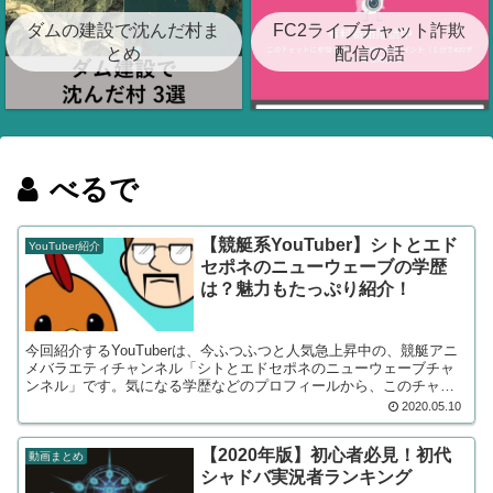
ダムの建設で沈んだ村ま
FC2ライブチャット詐欺
とめ
配信の話
べるで
【競艇系YouTuber】シトとエド
YouTuber紹介
セポネのニューウェーブの学歴
は？魅力もたっぷり紹介！
今回紹介するYouTuberは、今ふつふつと人気急上昇中の、競艇アニ
メバラエティチャンネル「シトとエドセポネのニューウェーブチャ
ンネル」です。気になる学歴などのプロフィールから、このチャン
ネルの魅力、おすすめ動画までたっぷりと紹介します！
2020.05.10
【2020年版】初心者必見！初代
動画まとめ
シャドバ実況者ランキング