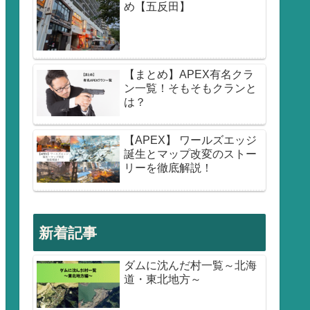
め【五反田】
【まとめ】APEX有名クラ
ン一覧！そもそもクランと
は？
【APEX】 ワールズエッジ
誕生とマップ改変のストー
リーを徹底解説！
新着記事
ダムに沈んだ村一覧～北海
道・東北地方～