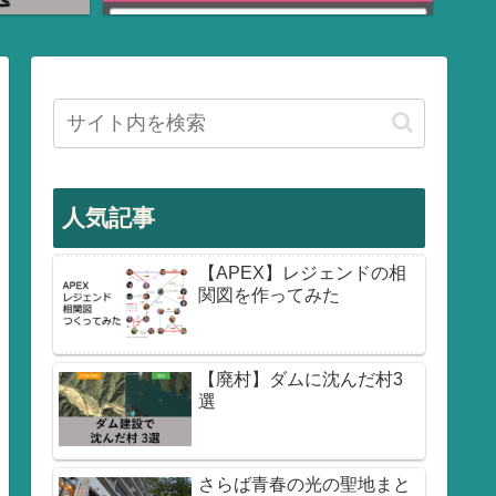
人気記事
【APEX】レジェンドの相
関図を作ってみた
【廃村】ダムに沈んだ村3
選
さらば青春の光の聖地まと