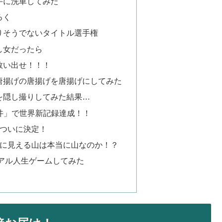
手に洗車してみた
ろく
りそうでないタイトル選手権
し女だったら
救い出せ！！！
唐揚げの唐揚げを唐揚げにしてみた
を隠し撮りしてみた結果…
牛丼」で世界新記録達成！！
がついに決定！
くに見える山は本当に山なのか！？
リアル人生ゲームしてみた