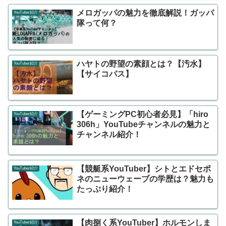
メロガッパの魅力を徹底解説！ガッパ
YouTuber紹介
隊って何？
ハヤトの野望の素顔とは？【汚水】
YouTuber紹介
【サイコパス】
【ゲーミングPC初心者必見】「hiro
YouTuber紹介
306h」YouTubeチャンネルの魅力と
チャンネル紹介！
【競艇系YouTuber】シトとエドセポ
YouTuber紹介
ネのニューウェーブの学歴は？魅力も
たっぷり紹介！
【肉捌く系YouTuber】ホルモンしま
YouTuber紹介