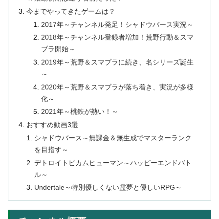
今までやってきたゲームは？
2017年～チャンネル発足！シャドウバース実況～
2018年～チャンネル登録者増加！荒野行動＆スマ
ブラ開始～
2019年～荒野＆スマブラに続き、名シリーズ誕生
～
2020年～荒野＆スマブラが落ち着き、実況が多様
化～
2021年～桃鉄が熱い！～
おすすめ動画3選
シャドウバース～無課金＆無生成でマスターランク
を目指す～
デトロイトビカムヒューマン～ハッピーエンドバト
ル～
Undertale～特別優しくない霊夢と優しいRPG～