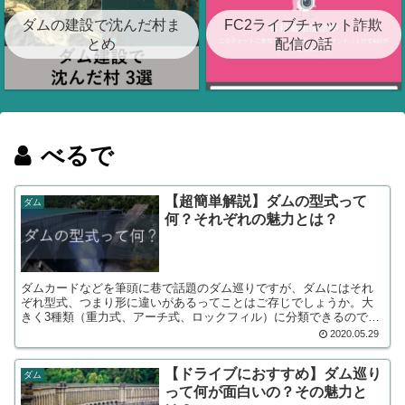
ダムの建設で沈んだ村ま
FC2ライブチャット詐欺
とめ
配信の話
べるで
【超簡単解説】ダムの型式って
ダム
何？それぞれの魅力とは？
ダムカードなどを筆頭に巷で話題のダム巡りですが、ダムにはそれ
ぞれ型式、つまり形に違いがあるってことはご存じでしょうか。大
きく3種類（重力式、アーチ式、ロックフィル）に分類できるのです
が、今回はそれぞれを誰にでもわかりやすく簡単に紹介していきま
2020.05.29
す！
【ドライブにおすすめ】ダム巡り
ダム
って何が面白いの？その魅力と