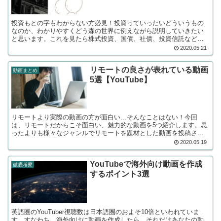
投資もとの字もわからない方必見！投資っていったいどういうもの
なのか、わかりやすくどう森の世界に例えながら説明していきたい
と思います。これを見たら株式投資、国債、社債、投資信託などの
仕組みが何となく理解できるはず！
2020.05.21
リモートの良さが表れている動画
動画まとめ
5選【YouTube】
リモートより実際の動画の方が面白い…そんなことはない！今回
は、リモートだからこそ面白い、魅力的な動画を5つ紹介します。思
ったよりも様々なジャンルでリモートを題材とした動画を投稿され
ていることが必見です。
2020.05.19
YouTubeで海外向け動画を作成
徹底考察
するポイント3選
英語圏のYouTuber視聴数は日本語圏のおよそ10倍といわれていま
す。すなわち、海外向けに動画を作成したら、それだけあなたの動