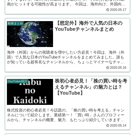
画がヒットする可能性が高まります。 今回は、海外向け、外国向け
に動画を作る際に絶対に重要となるポイント3選を考察します。
2020.05.17
【想定外】海外で人気の日本の
動画まとめ
YouTubeチャンネルまとめ
海外（外国）からの視聴者を増やしたい方必見！今回は、海外（外
国）で人気な日本のYouTubeチャンネルをまとめてみました。誰も
が知っている超有名なチャンネルから、ちょっとマイナーなチャン
ネルまで幅広く紹介しています！世界での動画の流行を知ることも
2020.05.16
できます。
株初心者必見！「株の買い時を考
YouTuber紹介
えるチャンネル」の魅力とは？
【YouTube】
株式投資の初心者必見！今話題の、「株の買い時を考える」チャン
ネルについて紹介します。業績第一！「買い時」さんのプロフィー
ルから、チャンネルの概要、魅力、もたっぷり紹介していきます。
株式投資で絶対に失敗したくない人は必見です！
2020.05.14