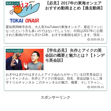
【必見】2017年の東海オンエア
動画まとめ
おすすめ動画まとめ【過去動画】
愛知県岡崎市在住、大人気YouTuberの東海オンエア。最近ファンに
なったという方も多いのではないでしょうか。今回は2017年に公開
された動画の中から月1×12本、おすすめ動画を紹介します。現在の
動画との違いは必見です！
2020.05.12
【学生必見】 矢作とアイクの英
YouTuber紹介
会話の概要と魅力とは？【トンデ
モ英会話】
おぎやはぎのやはぎさんとアイクぬわらがやっている日常英会話コ
ントチャンネル、矢作とアイクの英会話。別名、英会話版うんこ漢
字ドリルチャンネル このチャンネルの魅力、概要、そしてチャンネ
ルがいまいち伸びない理由まで…たっぷり紹介します。英語を学ん
2020.05.11
でいる方は必見です！！
スポンサーリンク